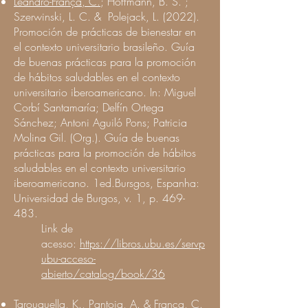
Leandro-França, C.
; Hoffmann, B. S. ;
Szerwinski, L. C. & Polejack, L. (2022).
Promoción de prácticas de bienestar en
el contexto universitario brasileño. Guía
de buenas prácticas para la promoción
de hábitos saludables en el contexto
universitario iberoamericano. In: Miguel
Corbí Santamaría; Delfín Ortega
Sánchez; Antoni Aguiló Pons; Patricia
Molina Gil. (Org.). Guía de buenas
prácticas para la promoción de hábitos
saludables en el contexto universitario
iberoamericano. 1ed.Bursgos, Espanha:
Universidad de Burgos, v. 1, p. 469-
483.
Link de
acesso:
https://libros.ubu.es/servp
ubu-acceso-
abierto/catalog/book/36
Tarouquella, K., Pantoja, A. &
França, C.