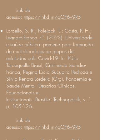
Link de
a
ce
sso:
https://lnkd.in/dQF6v9R5
Lordello, S. R.; Polejack, L.; Costa, P. H.;
Leandro-França, C
. (2023). Universidade
e saúde pública: parceria para formação
de multiplicadores de grupos de
enlutados pela Covid-19. In:
Kátia
Tarouquella Brasil, Cristineide Leandro-
França, Regina Lúcia Sucupira Pedroza e
Silvia Renata Lordello (Org).
Pandemia e
Saúde Mental: Desafios Clínicos,
Educacionais e
Institucionais.
Brasília:
Technopolitik, v. 1,
p. 105-126.
Link de
acesso:
https://lnkd.in/dQF6v9R5