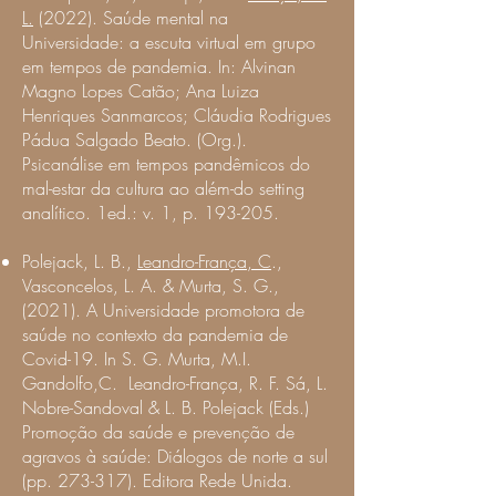
L.
(2022). Saúde mental na
Universidade:
a escuta virtual em grupo
em tempos de pandemia. In: Alvinan
Magno Lopes Catão; Ana Luiza
Henriques Sanmarcos; Cláudia Rodrigues
Pádua Salgado Beato. (Org.).
Psicanálise em tempos pandêmicos do
mal-estar da cultura ao além-do setting
analítico. 1ed.: v. 1, p. 193-205.
Polejack, L. B.,
Leandro-França, C
.,
Vasconcelos, L. A. & Murta, S. G.,
(2021). A Universidade promotora de
saúde no contexto da pandemia de
Covid-19. In S. G. Murta, M.I.
Gandolfo,C. Leandro-França, R. F. Sá, L.
Nobre-Sandoval & L. B. Polejack (Eds.)
Promoção da saúde e prevenção de
agravos à saúde: Diálogos de norte a sul
(pp. 273-317). Editora Rede Unida.