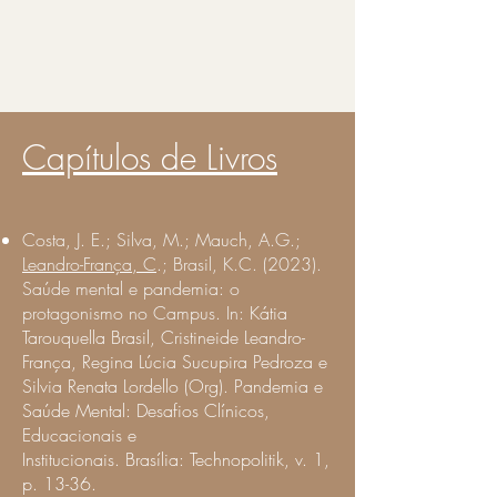
Capítulos de Livros
Costa, J. E.; Silva, M.; Mauch, A.G.;
Leandro-França, C
.; Brasil, K.C. (2023).
Saúde mental e pandemia: o
protagonismo no Campus. In:
Kátia
Tarouquella Brasil, Cristineide Leandro-
França, Regina Lúcia Sucupira Pedroza e
Silvia Renata Lordello (Org).
Pandemia e
Saúde Mental: Desafios Clínicos,
Educacionais e
Institucionais.
Brasília:
Technopolitik, v. 1,
p. 13-36.