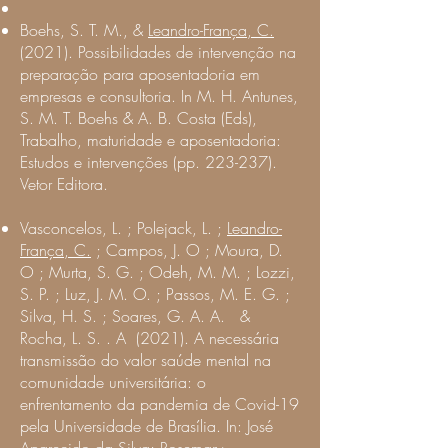
Boehs, S. T. M., &
Leandro-França, C.
(2021). Possibilidades de intervenção na
preparação para aposentadoria em
empresas e consultoria. In M. H. Antunes,
S. M. T. Boehs & A. B. Costa (Eds),
Trabalho, maturidade e aposentadoria:
Estudos e intervenções (pp. 223-237).
Vetor Editora.
Vasconcelos, L. ; Polejack, L. ;
Leandro-
França, C.
; Campos, J. O ; Moura, D.
O ;
Murta, S. G.
; Odeh, M. M. ; Lozzi,
S. P. ; Luz, J. M. O. ; Passos, M. E. G. ;
Silva, H. S. ; Soares, G. A. A. &
Rocha, L. S. . A (2021). A necessária
transmissão do valor saúde mental na
comunidade universitária: o
enfrentamento da pandemia de Covid-19
pela Universidade de Brasília. In: José