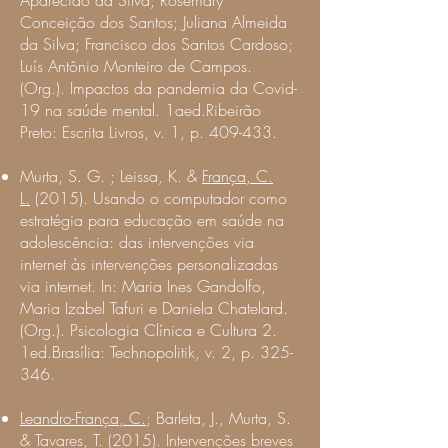
Aparecido da Silva; Rosemary
Conceição dos Santos; Juliana Almeida
da Silva; Francisco dos Santos Cardoso;
Luís Antônio Monteiro de Campos.
(Org.). Impactos da pandemia da Covid-
19 na saúde mental. 1aed.Ribeirão
Preto: Escrita Livros, v. 1, p. 409-433.
Murta, S. G.
; Leissa, K. &
França, C.
L.
(2015). Usando o computador como
estratégia para educação em saúde na
adolescência: das intervenções via
internet às intervenções personalizadas
via internet. In: Maria Ines Gandolfo,
Maria Izabel Tafuri e Daniela Chatelard.
(Org.). Psicologia Clínica e Cultura 2.
1ed.Brasília: Technopolitik, v. 2, p. 325-
346.
Leandro-França, C.
; Barleta, J.,
Murta, S.
& Tavares, T. (2015). Intervenções breves