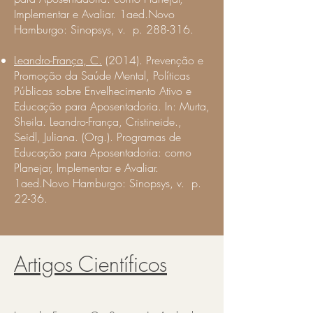
Implementar e Avaliar. 1aed.Novo
Hamburgo: Sinopsys, v. p. 288-316.
Leandro-França, C.
(2014). Prevenção e
Promoção da Saúde Mental, Políticas
Públicas sobre Envelhecimento Ativo e
Educação para Aposentadoria. In: Murta,
Sheila. Leandro-França, Cristineide.,
Seidl, Juliana. (Org.). Programas de
Educação para Aposentadoria: como
Planejar, Implementar e Avaliar.
1aed.Novo Hamburgo: Sinopsys, v. p.
22-36.
Artigos Científicos