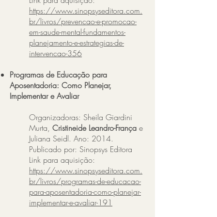
Link para aquisição:
https://www.sinopsyseditora.com.
br/livros/prevencao-e-promocao-
em-saude-mental-fundamentos-
planejamento-e-estrategias-de-
intervencao-356
Programas de Educação para
Aposentadoria: Como Planejar,
Implementar e Avaliar
Organizadoras: Sheila Giardini
Murta,
Cristineide Leandro-França
e
Juliana Seidl. Ano:
2014
.
Publicado por: Sinopsys Editora
Link para aquisição:
https://www.sinopsyseditora.com.
br/livros/programas-de-educacao-
para-aposentadoria-como-planejar-
implementar-e-avaliar-191