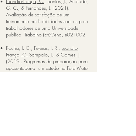
Leandro-França, C.
, Santos, J., Andrade,
G. C., & Fernandes, L. (2021).
Avaliação de satisfação de um
treinamento em habilidades sociais para
trabalhadores de uma Universidade
pública. Trabalho (En)Cena, e021002.
Rocha, I. C., Peleias, I. R.,
Leandro-
França, C.
Sampaio, J., & Gomes, J.
(2019). Programas de preparação para
aposentadoria: um estudo na Ford Motor
Company Brasil. Trabalho (En)Cena,
4(1), 283-304.
Murta, S., Schneider, D.; Nobre-
Sandoval, L. ; Schenker, M. ; Seidl, E. ;
Polejack, L.; Gandolfo M.I;
Leandro-
França, C.
, Franco, G., Abreu, S. (2019)
Associação Brasileira de Pesquisa em
Prevenção e Promoção da Saúde
(BRAPEP): Anúncio de Fundação.