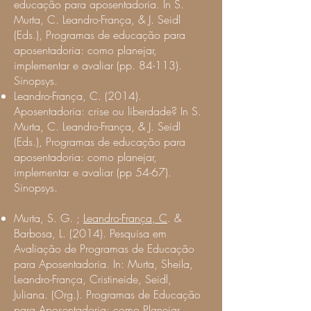
educação para aposentadoria. In S.
Murta, C. Leandro-França, & J. Seidl
(Eds.), Programas de educação para
aposentadoria: como planejar,
implementar e avaliar (pp. 84-113).
Sinopsys.
Leandro-França, C. (2014).
Aposentadoria: crise ou liberdade? In S.
Murta, C. Leandro-França, & J. Seidl
(Eds.), Programas de educação para
aposentadoria: como planejar,
implementar e avaliar (pp 54-67).
Sinopsys.
Murta, S. G.
;
Leandro-França, C
. &
Barbosa, L. (2014). Pesquisa em
Avaliação de Programas de Educação
para Aposentadoria. In: Murta, Sheila,
Leandro-França, Cristineide, Seidl,
Juliana. (Org.). Programas de Educação
para Aposentadoria: como Planejar,