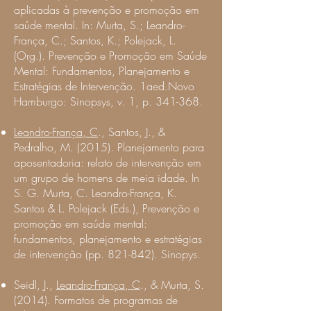
aplicadas à prevenção e promoção em
saúde mental. In: Murta, S.; Leandro-
França, C.; Santos, K.; Polejack, L.
(Org.). Prevenção e Promoção em Saúde
Mental: Fundamentos, Planejamento e
Estratégias de Intervenção. 1aed.Novo
Hamburgo: Sinopsys, v. 1, p. 341-368.
Leandro-França, C
., Santos, J., &
Pedralho, M. (2015). Planejamento para
aposentadoria: relato de intervenção em
um grupo de homens de meia idade. In
S. G. Murta, C. Leandro-França, K.
Santos & L. Polejack (Eds.), Prevenção e
promoção em saúde mental:
fundamentos, planejamento e estratégias
de intervenção (pp. 821-842). Sinopys.
Seidl, J.,
Leandro-França, C
., & Murta, S.
(2014). Formatos de programas de