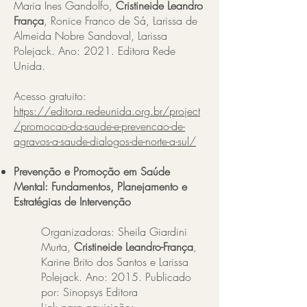
Maria Ines Gandolfo,
Cristineide Leandro
França
, Ronice Franco de Sá, Larissa de
Almeida Nobre Sandoval, Larissa
Polejack. Ano: 2021. Editora Rede
Unida.
Acesso gratuito:
https://editora.redeunida.org.br/project
/promocao-da-saude-e-prevencao-de-
agravos-a-saude-dialogos-de-norte-a-sul/
Prevenção e Promoção em Saúde
Mental: Fundamentos, Planejamento e
Estratégias de Intervenção
Organizadoras: Sheila Giardini
Murta,
Cristineide Leandro-França
,
Karine Brito dos Santos e Larissa
Polejack. Ano: 2015. Publicado
por: Sinopsys Editora